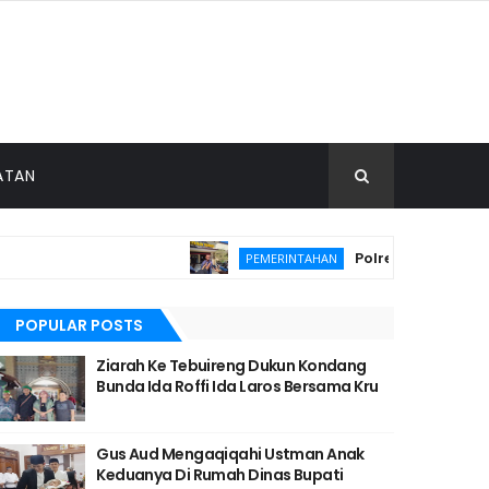
ATAN
Polres Malang Amank
PEMERINTAHAN
hanan Pangan
POPULAR POSTS
Ziarah Ke Tebuireng Dukun Kondang
Bunda Ida Roffi Ida Laros Bersama Kru
Gus Aud Mengaqiqahi Ustman Anak
Keduanya Di Rumah Dinas Bupati