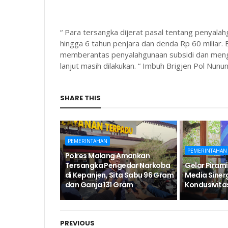
“ Para tersangka dijerat pasal tentang penyal
hingga 6 tahun penjara dan denda Rp 60 miliar
memberantas penyalahgunaan subsidi dan menga
lanjut masih dilakukan. “ Imbuh Brigjen Pol Nunun
SHARE THIS
PEMERINTAHAN
PEMERINTAHAN
Polres Malang Amankan
Tersangka Pengedar Narkoba
Gelar Pirami
di Kepanjen, Sita Sabu 96 Gram
Media Siner
dan Ganja 131 Gram
Kondusivita
PREVIOUS