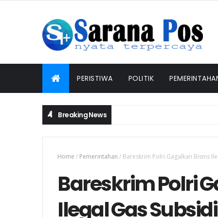
PERISTIWA
POLITIK
PEMERINTAHA
Breaking News
Bhabinkamtibmas Polsek Ngusikan Lakuka
PEMERINTAHAN
Home
/
Pemerintahan
/
Bareskrim Polri Gagalkan Bisnis Il
Bareskrim Polri G
Ilegal Gas Subsidi