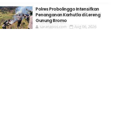
Polres Probolinggo Intensifkan
Penanganan Karhutla di Lereng
Gunung Bromo
saranapos.com
Aug 06, 2026