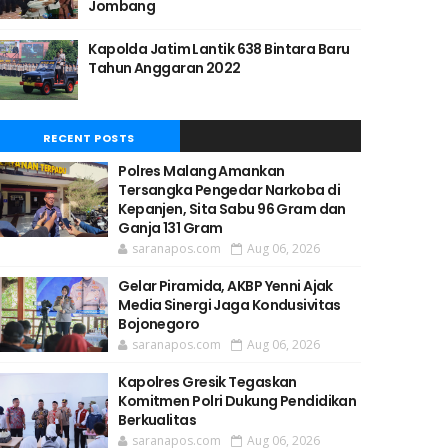
Jombang
Kapolda Jatim Lantik 638 Bintara Baru
Tahun Anggaran 2022
RECENT POSTS
Polres Malang Amankan
Tersangka Pengedar Narkoba di
Kepanjen, Sita Sabu 96 Gram dan
Ganja 131 Gram
saranapos.com
Aug 06, 2026
Gelar Piramida, AKBP Yenni Ajak
Media Sinergi Jaga Kondusivitas
Bojonegoro
saranapos.com
Aug 06, 2026
Kapolres Gresik Tegaskan
Komitmen Polri Dukung Pendidikan
Berkualitas
saranapos.com
Aug 06, 2026