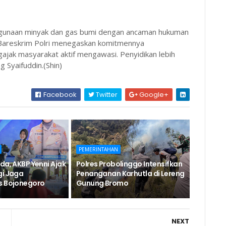
ahgunaan minyak dan gas bumi dengan ancaman hukuman
. Bareskrim Polri menegaskan komitmennya
jak masyarakat aktif mengawasi. Penyidikan lebih
g Syaifuddin.(Shin)
Facebook
Twitter
Google+
PEMERINTAHAN
da, AKBP Yenni Ajak
Polres Probolinggo Intensifkan
gi Jaga
Penanganan Karhutla di Lereng
s Bojonegoro
Gunung Bromo
NEXT