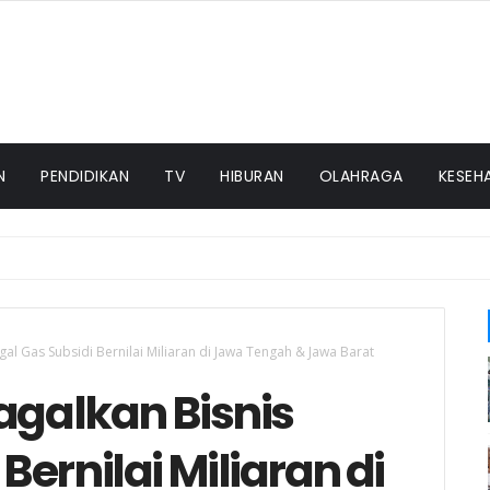
N
PENDIDIKAN
TV
HIBURAN
OLAHRAGA
KESEH
n Peninjauan Tanaman Jagung Dalam Rangka Mendukung Keta
egal Gas Subsidi Bernilai Miliaran di Jawa Tengah & Jawa Barat
agalkan Bisnis
 Bernilai Miliaran di