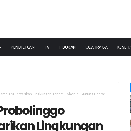
N
PENDIDIKAN
TV
HIBURAN
OLAHRAGA
KESEH
rsama TNI Lestarikan Lingkungan Tanam Pohon di Gunung Bentar
 Probolinggo
tarikan Lingkungan