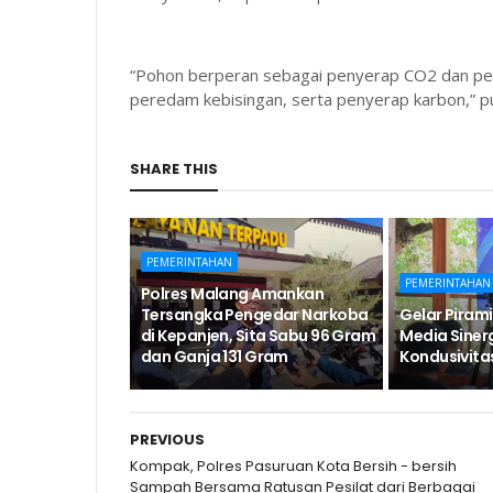
“Pohon berperan sebagai penyerap CO2 dan peng
peredam kebisingan, serta penyerap karbon,” p
SHARE THIS
PEMERINTAHAN
PEMERINTAHAN
Polres Malang Amankan
Tersangka Pengedar Narkoba
Gelar Pirami
di Kepanjen, Sita Sabu 96 Gram
Media Siner
dan Ganja 131 Gram
Kondusivita
PREVIOUS
Kompak, Polres Pasuruan Kota Bersih - bersih
Sampah Bersama Ratusan Pesilat dari Berbagai