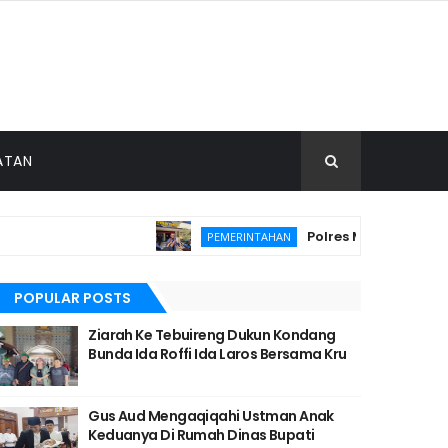
ATAN
Polres Malang Amankan
PEMERINTAHAN
POPULAR POSTS
Ziarah Ke Tebuireng Dukun Kondang
Bunda Ida Roffi Ida Laros Bersama Kru
Gus Aud Mengaqiqahi Ustman Anak
Keduanya Di Rumah Dinas Bupati