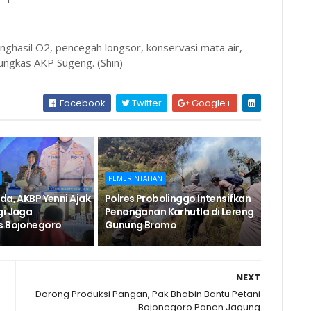
hasil O2, pencegah longsor, konservasi mata air,
ungkas AKP Sugeng. (Shin)
Facebook
Twitter
Google+
PEMERINTAHAN
da, AKBP Yenni Ajak
Polres Probolinggo Intensifkan
gi Jaga
Penanganan Karhutla di Lereng
s Bojonegoro
Gunung Bromo
NEXT
Dorong Produksi Pangan, Pak Bhabin Bantu Petani
Bojonegoro Panen Jagung