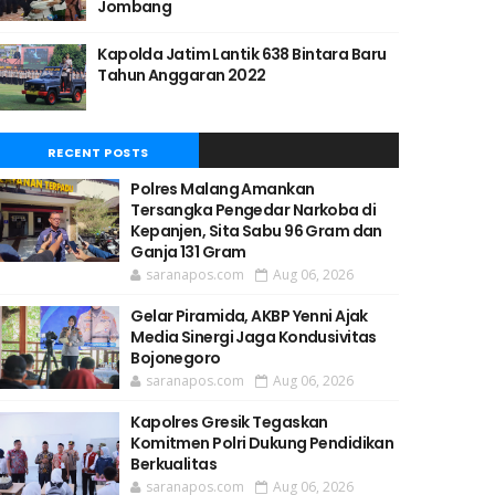
Jombang
Kapolda Jatim Lantik 638 Bintara Baru
Tahun Anggaran 2022
RECENT POSTS
Polres Malang Amankan
Tersangka Pengedar Narkoba di
Kepanjen, Sita Sabu 96 Gram dan
Ganja 131 Gram
saranapos.com
Aug 06, 2026
Gelar Piramida, AKBP Yenni Ajak
Media Sinergi Jaga Kondusivitas
Bojonegoro
saranapos.com
Aug 06, 2026
Kapolres Gresik Tegaskan
Komitmen Polri Dukung Pendidikan
Berkualitas
saranapos.com
Aug 06, 2026