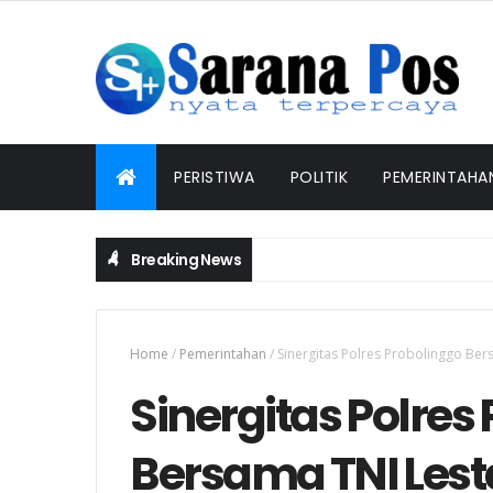
PERISTIWA
POLITIK
PEMERINTAHA
Breaking News
Home
/
Pemerintahan
/
Sinergitas Polres Probolinggo Be
Sinergitas Polres
Bersama TNI Les