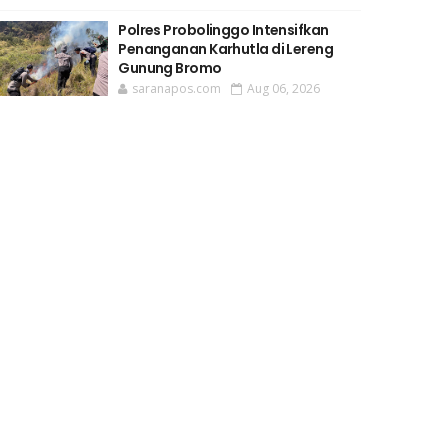
Polres Probolinggo Intensifkan
Penanganan Karhutla di Lereng
Gunung Bromo
saranapos.com
Aug 06, 2026