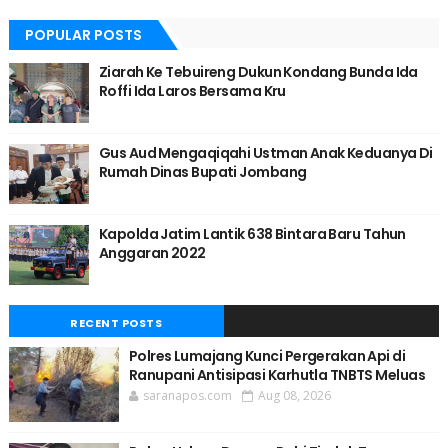
POPULAR POSTS
Ziarah Ke Tebuireng Dukun Kondang Bunda Ida
Roffi Ida Laros Bersama Kru
Gus Aud Mengaqiqahi Ustman Anak Keduanya Di
Rumah Dinas Bupati Jombang
Kapolda Jatim Lantik 638 Bintara Baru Tahun
Anggaran 2022
RECENT POSTS
Polres Lumajang Kunci Pergerakan Api di
Ranupani Antisipasi Karhutla TNBTS Meluas
saranapos.com
Aug 08, 2026