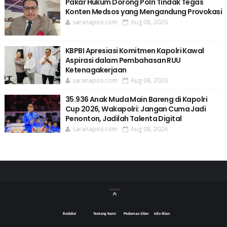
Pakar Hukum Dorong Polri Tindak Tegas
Konten Medsos yang Mengandung Provokasi
saranapos.com
Aug 08, 2026
KBPBI Apresiasi Komitmen Kapolri Kawal
Aspirasi dalam Pembahasan RUU
Ketenagakerjaan
saranapos.com
Aug 08, 2026
35.936 Anak Muda Main Bareng di Kapolri
Cup 2026, Wakapolri: Jangan Cuma Jadi
Penonton, Jadilah Talenta Digital
saranapos.com
Aug 08, 2026
Redaksi
Tentang Kami
Pedoman Siber
Info Iklan