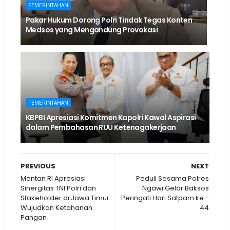
PEMERINTAHAN
Pakar Hukum Dorong Polri Tindak Tegas Konten
Medsos yang Mengandung Provokasi
PEMERINTAHAN
KBPBI Apresiasi Komitmen Kapolri Kawal Aspirasi
dalam Pembahasan RUU Ketenagakerjaan
PREVIOUS
NEXT
Mentan RI Apresiasi
Peduli Sesama Polres
Sinergitas TNI Polri dan
Ngawi Gelar Baksos
Stakeholder di Jawa Timur
Peringati Hari Satpam ke -
Wujudkan Ketahanan
44
Pangan