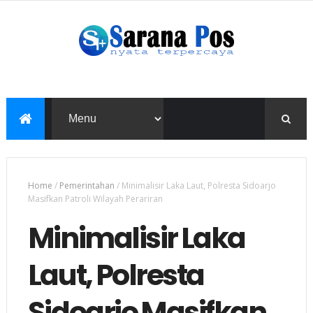
Home
/
Pemerintahan
/
Minimalisir Laka Laut, Polresta Sidoarjo
Masifkan Patroli Wilayah Perariran
Minimalisir Laka
Laut, Polresta
Sidoarjo Masifkan