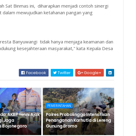
h Sat Binmas ini, diharapkan menjadi contoh sinergi
kat dalam mewujudkan ketahanan pangan yang
olresta Banyuwangi tidak hanya menjaga keamanan dan
endukung kesejahteraan masyarakat," kata Kepala Desa
Facebook
Twitter
Google+
PEMERINTAHAN
da, AKBP Yenni Ajak
Polres Probolinggo Intensifkan
gi Jaga
Penanganan Karhutla di Lereng
s Bojonegoro
Gunung Bromo