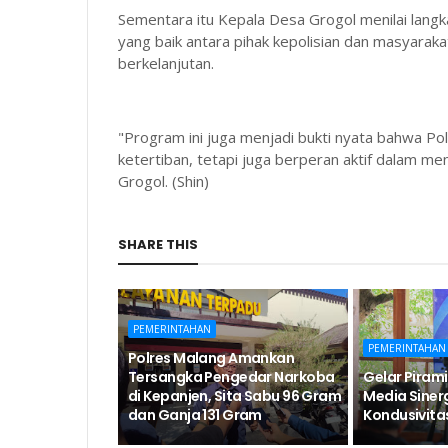
Sementara itu Kepala Desa Grogol menilai langka
yang baik antara pihak kepolisian dan masyara
berkelanjutan.
"Program ini juga menjadi bukti nyata bahwa P
ketertiban, tetapi juga berperan aktif dalam m
Grogol. (Shin)
SHARE THIS
PEMERINTAHAN
PEMERINTAHAN
Polres Malang Amankan
Tersangka Pengedar Narkoba
Gelar Pirami
di Kepanjen, Sita Sabu 96 Gram
Media Siner
dan Ganja 131 Gram
Kondusivita