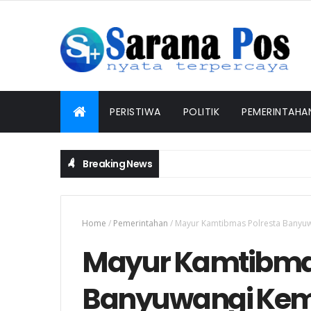
PERISTIWA
POLITIK
PEMERINTAHA
Breaking News
Home
/
Pemerintahan
/
Mayur Kamtibmas Polresta Banyu
Mayur Kamtibmas
Banyuwangi Kemb