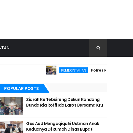
ATAN
Polres Malang Amankan 
PEMERINTAHAN
POPULAR POSTS
Ziarah Ke Tebuireng Dukun Kondang
Bunda Ida Roffi Ida Laros Bersama Kru
Gus Aud Mengaqiqahi Ustman Anak
Keduanya Di Rumah Dinas Bupati