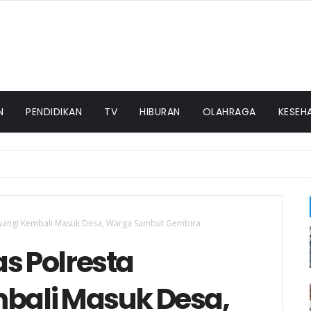
N
PENDIDIKAN
TV
HIBURAN
OLAHRAGA
KESEH
wangi Kembali Masuk Desa, Warga Sambut Gembira
 Polresta
ali Masuk Desa,