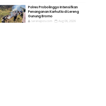
Polres Probolinggo Intensifkan
Penanganan Karhutla di Lereng
Gunung Bromo
saranapos.com
Aug 06, 2026