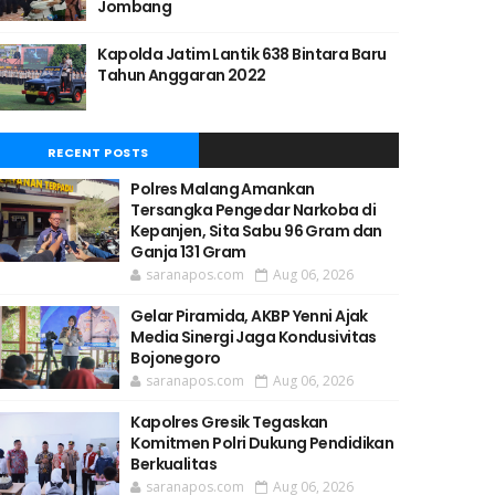
Jombang
Kapolda Jatim Lantik 638 Bintara Baru
Tahun Anggaran 2022
RECENT POSTS
Polres Malang Amankan
Tersangka Pengedar Narkoba di
Kepanjen, Sita Sabu 96 Gram dan
Ganja 131 Gram
saranapos.com
Aug 06, 2026
Gelar Piramida, AKBP Yenni Ajak
Media Sinergi Jaga Kondusivitas
Bojonegoro
saranapos.com
Aug 06, 2026
Kapolres Gresik Tegaskan
Komitmen Polri Dukung Pendidikan
Berkualitas
saranapos.com
Aug 06, 2026