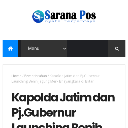
Home
/
Pemerintahan
/
Kapolda Jatim dan Pj.Gubernur
Launching Benih Jagung Merk Bhayangkara di Blitar
Kapolda Jatim dan
Pj.Gubernur
Launching Benih