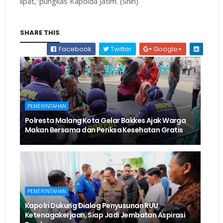
lipat,"pungkas Kapolda Jatim. (Shin)
SHARE THIS
Facebook
Twitter
Google+
PEMERINTAHAN
Polresta Malang Kota Gelar Bakkes Ajak Warga
Makan Bersama dan Periksa Kesehatan Gratis
PEMERINTAHAN
Kapolri Dukung Dialog Penyusunan RUU
Ketenagakerjaan, Siap Jadi Jembatan Aspirasi