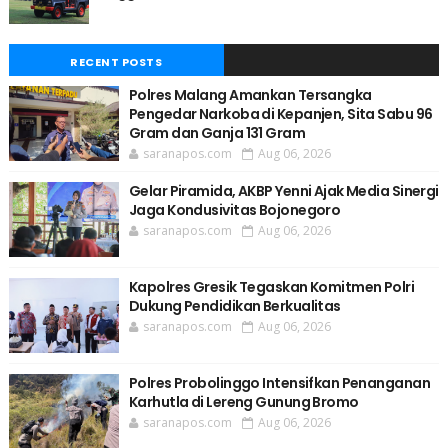
RECENT POSTS
Polres Malang Amankan Tersangka
Pengedar Narkoba di Kepanjen, Sita Sabu 96
Gram dan Ganja 131 Gram
saranapos.com
Aug 06, 2026
Gelar Piramida, AKBP Yenni Ajak Media Sinergi
Jaga Kondusivitas Bojonegoro
saranapos.com
Aug 06, 2026
Kapolres Gresik Tegaskan Komitmen Polri
Dukung Pendidikan Berkualitas
saranapos.com
Aug 06, 2026
Polres Probolinggo Intensifkan Penanganan
Karhutla di Lereng Gunung Bromo
saranapos.com
Aug 06, 2026