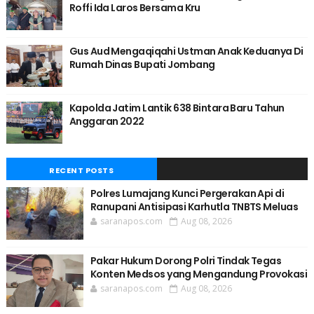
Roffi Ida Laros Bersama Kru
Gus Aud Mengaqiqahi Ustman Anak Keduanya Di
Rumah Dinas Bupati Jombang
Kapolda Jatim Lantik 638 Bintara Baru Tahun
Anggaran 2022
RECENT POSTS
Polres Lumajang Kunci Pergerakan Api di
Ranupani Antisipasi Karhutla TNBTS Meluas
saranapos.com
Aug 08, 2026
Pakar Hukum Dorong Polri Tindak Tegas
Konten Medsos yang Mengandung Provokasi
saranapos.com
Aug 08, 2026