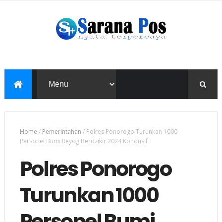
Home
/
Pemerintahan
/
Polres Ponorogo Turunkan 1000
Personel Bumi Reyog Berdzikir 2024 Kondusif
Polres Ponorogo
Turunkan 1000
Personel Bumi