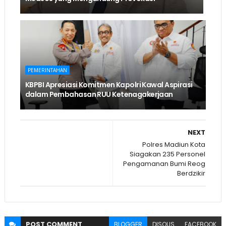
PEMERINTAHAN
KBPBI Apresiasi Komitmen Kapolri Kawal Aspirasi
dalam Pembahasan RUU Ketenagakerjaan
NEXT
Polres Madiun Kota
Siagakan 235 Personel
Pengamanan Bumi Reog
Berdzikir
POST
COMMENT
BLOGGER
DISQUS
FACEBOOK