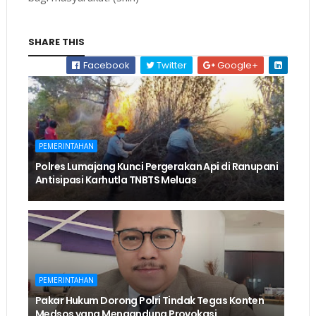
SHARE THIS
Facebook
Twitter
Google+
PEMERINTAHAN
Polres Lumajang Kunci Pergerakan Api di Ranupani
Antisipasi Karhutla TNBTS Meluas
PEMERINTAHAN
Pakar Hukum Dorong Polri Tindak Tegas Konten
Medsos yang Mengandung Provokasi