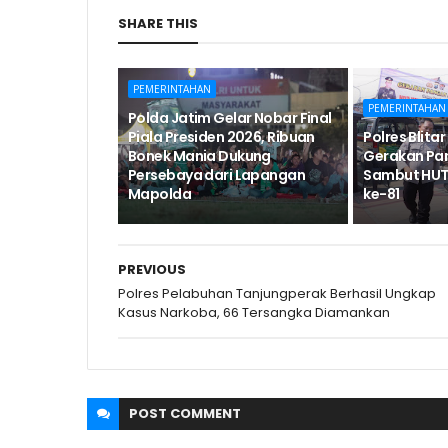
SHARE THIS
PEMERINTAHAN
PEMERINTAHAN
Polda Jatim Gelar Nobar Final
Piala Presiden 2026, Ribuan
Polres Blita
Bonek Mania Dukung
Gerakan Pa
Persebaya dari Lapangan
Sambut HUT
Mapolda
ke-81
PREVIOUS
Polres Pelabuhan Tanjungperak Berhasil Ungkap
Kasus Narkoba, 66 Tersangka Diamankan
POST
COMMENT