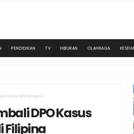
N
PENDIDIKAN
TV
HIBURAN
OLAHRAGA
KESEH
udi Online W88 di Filipina
mbali DPO Kasus
 Filipina