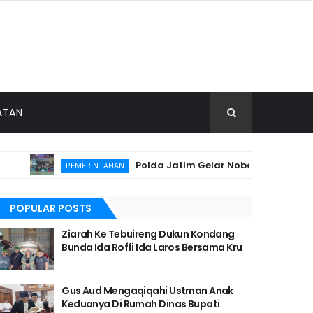
ATAN
Polda Jatim Gelar Nobar Final Piala P
PEMERINTAHAN
POPULAR POSTS
Ziarah Ke Tebuireng Dukun Kondang
Bunda Ida Roffi Ida Laros Bersama Kru
Gus Aud Mengaqiqahi Ustman Anak
Keduanya Di Rumah Dinas Bupati