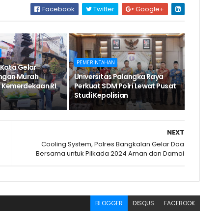
Facebook
Twitter
Google+
PEMERINTAHAN
r Kota Gelar
ngan Murah
Universitas Palangka Raya
 Kemerdekaan RI
Perkuat SDM Polri Lewat Pusat
Studi Kepolisian
NEXT
Cooling System, Polres Bangkalan Gelar Doa
Bersama untuk Pilkada 2024 Aman dan Damai
BLOGGER
DISQUS
FACEBOOK