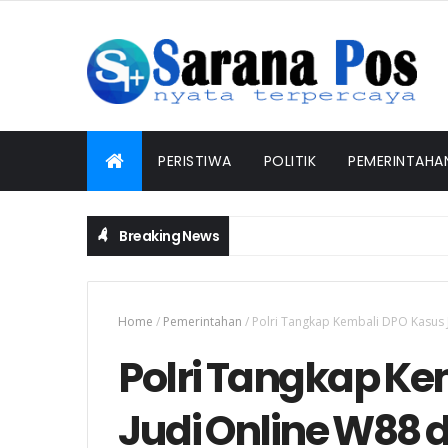
PERISTIWA
POLITIK
PEMERINTAHA
Breaking News
PENGGANTIAN KAPOLRI "KOMPETENSI ABSOLUT PRESIDEN
Home
/
Pemerintahan
/
Polri Tangkap Kembali DPO Kasus J
Polri Tangkap Ke
Judi Online W88 di