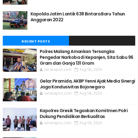
Kapolda Jatim Lantik 638 Bintara Baru Tahun
Anggaran 2022
RECENT POSTS
Polres Malang Amankan Tersangka
Pengedar Narkoba di Kepanjen, Sita Sabu 96
Gram dan Ganja 131 Gram
saranapos.com
Aug 06, 2026
Gelar Piramida, AKBP Yenni Ajak Media Sinergi
Jaga Kondusivitas Bojonegoro
saranapos.com
Aug 06, 2026
Kapolres Gresik Tegaskan Komitmen Polri
Dukung Pendidikan Berkualitas
saranapos.com
Aug 06, 2026