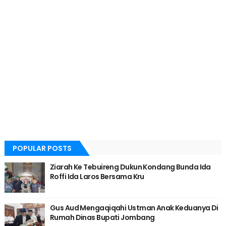
POPULAR POSTS
Ziarah Ke Tebuireng Dukun Kondang Bunda Ida
Roffi Ida Laros Bersama Kru
Gus Aud Mengaqiqahi Ustman Anak Keduanya Di
Rumah Dinas Bupati Jombang