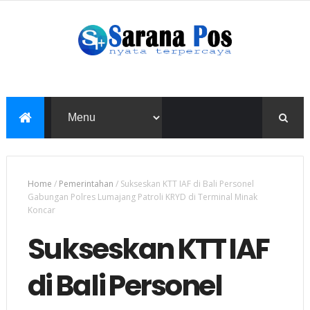
Home
/
Pemerintahan
/
Sukseskan KTT IAF di Bali Personel
Gabungan Polres Lumajang Patroli KRYD di Terminal Minak
Koncar
Sukseskan KTT IAF
di Bali Personel