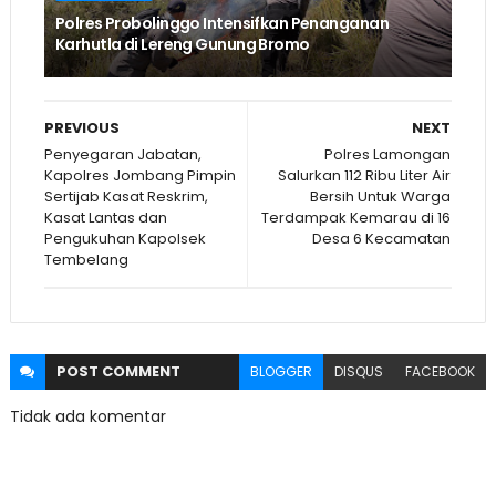
Polres Probolinggo Intensifkan Penanganan
Karhutla di Lereng Gunung Bromo
PREVIOUS
NEXT
Penyegaran Jabatan,
Polres Lamongan
Kapolres Jombang Pimpin
Salurkan 112 Ribu Liter Air
Sertijab Kasat Reskrim,
Bersih Untuk Warga
Kasat Lantas dan
Terdampak Kemarau di 16
Pengukuhan Kapolsek
Desa 6 Kecamatan
Tembelang
POST
COMMENT
BLOGGER
DISQUS
FACEBOOK
Tidak ada komentar