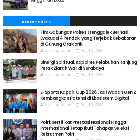
RECENT POSTS
Tim Gabungan Polres Trenggalek Berhasil
Evakuasi 4 Pendaki yang Terjebak Kebakaran
di Gunung Orak arik
saranapos.com
Aug 10, 2026
Sinergi Spiritual, Kapolres Pelabuhan Tanjung
Perak Ziarah Wali di Surabaya
saranapos.com
Aug 10, 2026
E-Sports Kapolri Cup 2026 Jadi Wadah Gen Z
Kembangkan Potensi di Ekosistem Digital
saranapos.com
Aug 10, 2026
Polri: Sertifikat Prestasi Nasional Hingga
Internasional Tetap Ikuti Tahapan Seleksi
Rekrutmen Polri