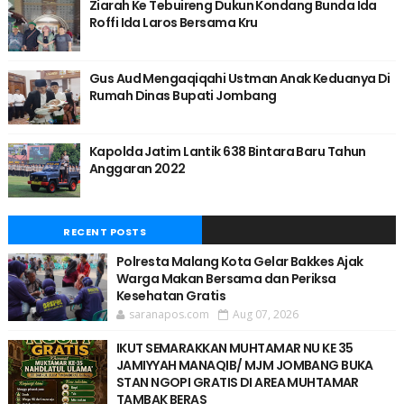
Ziarah Ke Tebuireng Dukun Kondang Bunda Ida
Roffi Ida Laros Bersama Kru
Gus Aud Mengaqiqahi Ustman Anak Keduanya Di
Rumah Dinas Bupati Jombang
Kapolda Jatim Lantik 638 Bintara Baru Tahun
Anggaran 2022
RECENT POSTS
Polresta Malang Kota Gelar Bakkes Ajak
Warga Makan Bersama dan Periksa
Kesehatan Gratis
saranapos.com
Aug 07, 2026
IKUT SEMARAKKAN MUHTAMAR NU KE 35
JAMIYYAH MANAQIB/ MJM JOMBANG BUKA
STAN NGOPI GRATIS DI AREA MUHTAMAR
TAMBAK BERAS