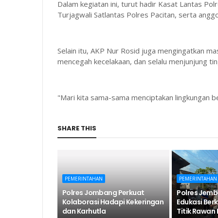
Dalam kegiatan ini, turut hadir Kasat Lantas Pol
Turjagwali Satlantas Polres Pacitan, serta angg
Selain itu, AKP Nur Rosid juga mengingatkan m
mencegah kecelakaan, dan selalu menjunjung ti
"Mari kita sama-sama menciptakan lingkungan ber
SHARE THIS
PEMERINTAHAN
PEMERINTAHAN
Polres Jombang Perkuat
Polres Jemb
Kolaborasi Hadapi Kekeringan
Edukasi Ber
dan Karhutla
Titik Rawan