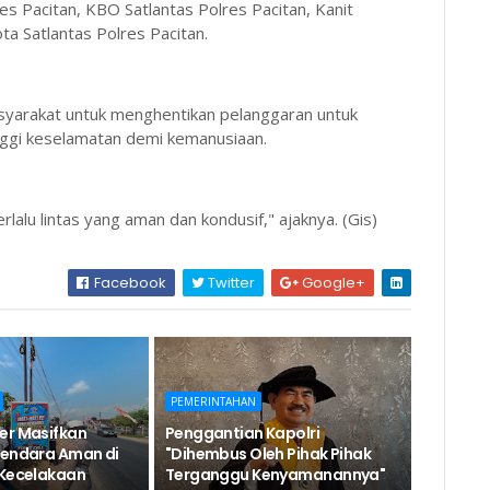
res Pacitan, KBO Satlantas Polres Pacitan, Kanit
ota Satlantas Polres Pacitan.
asyarakat untuk menghentikan pelanggaran untuk
nggi keselamatan demi kemanusiaan.
lalu lintas yang aman dan kondusif," ajaknya. (Gis)
Facebook
Twitter
Google+
PEMERINTAHAN
er Masifkan
Penggantian Kapolri
kendara Aman di
"Dihembus Oleh Pihak Pihak
 Kecelakaan
Terganggu Kenyamanannya"