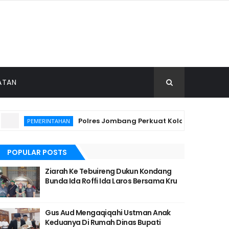
ATAN
Polres Jombang Perkuat Kolaborasi Hadapi K
PEMERINTAHAN
POPULAR POSTS
Ziarah Ke Tebuireng Dukun Kondang
Bunda Ida Roffi Ida Laros Bersama Kru
Gus Aud Mengaqiqahi Ustman Anak
Keduanya Di Rumah Dinas Bupati