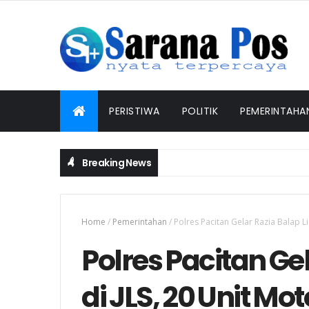
PERISTIWA
POLITIK
PEMERINTAHA
Breaking News
Home
/
Pemerintahan
/
Polres Pacitan Gelar Razia Balap L
Polres Pacitan Gel
di JLS, 20 Unit Mot