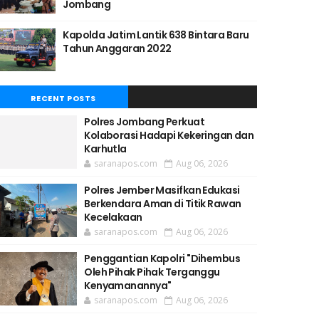
Jombang
Kapolda Jatim Lantik 638 Bintara Baru
Tahun Anggaran 2022
RECENT POSTS
Polres Jombang Perkuat
Kolaborasi Hadapi Kekeringan dan
Karhutla
saranapos.com
Aug 06, 2026
Polres Jember Masifkan Edukasi
Berkendara Aman di Titik Rawan
Kecelakaan
saranapos.com
Aug 06, 2026
Penggantian Kapolri "Dihembus
Oleh Pihak Pihak Terganggu
Kenyamanannya"
saranapos.com
Aug 06, 2026