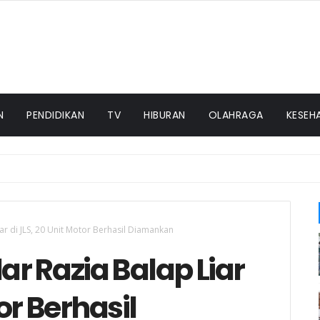
N
PENDIDIKAN
TV
HIBURAN
OLAHRAGA
KESEH
iar di JLS, 20 Unit Motor Berhasil Diamankan
ar Razia Balap Liar
or Berhasil