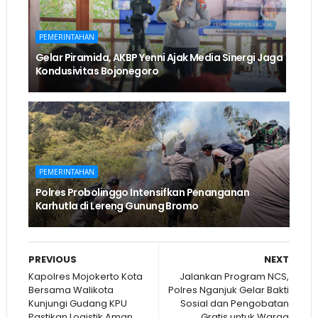
PEMERINTAHAN
Gelar Piramida, AKBP Yenni Ajak Media Sinergi Jaga
Kondusivitas Bojonegoro
PEMERINTAHAN
Polres Probolinggo Intensifkan Penanganan
Karhutla di Lereng Gunung Bromo
PREVIOUS
NEXT
Kapolres Mojokerto Kota
Jalankan Program NCS,
Bersama Walikota
Polres Nganjuk Gelar Bakti
Kunjungi Gudang KPU
Sosial dan Pengobatan
Pastikan Logistik Aman
Gratis untuk Warga