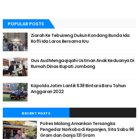
POPULAR POSTS
Ziarah Ke Tebuireng Dukun Kondang Bunda Ida
Roffi Ida Laros Bersama Kru
Gus Aud Mengaqiqahi Ustman Anak Keduanya Di
Rumah Dinas Bupati Jombang
Kapolda Jatim Lantik 638 Bintara Baru Tahun
Anggaran 2022
RECENT POSTS
Polres Malang Amankan Tersangka
Pengedar Narkoba di Kepanjen, Sita Sabu 96
Gram dan Ganja 131 Gram