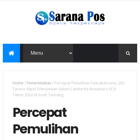
Home
/
Pemerintahan
/
Percepat Pemulihan Pascabencana, 283
Taruna Akpol Diterjunkan dalam Latsitarda Nusantara XLVI
Tahun 2026 di Aceh Tamiang
Percepat
Pemulihan