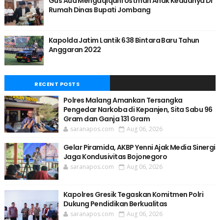
Gus Aud Mengaqiqahi Ustman Anak Keduanya Di
Rumah Dinas Bupati Jombang
Kapolda Jatim Lantik 638 Bintara Baru Tahun
Anggaran 2022
RECENT POSTS
Polres Malang Amankan Tersangka
Pengedar Narkoba di Kepanjen, Sita Sabu 96
Gram dan Ganja 131 Gram
saranapos.com
Aug 06, 2026
Gelar Piramida, AKBP Yenni Ajak Media Sinergi
Jaga Kondusivitas Bojonegoro
saranapos.com
Aug 06, 2026
Kapolres Gresik Tegaskan Komitmen Polri
Dukung Pendidikan Berkualitas
saranapos.com
Aug 06, 2026