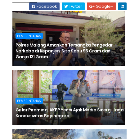
Facebook
Twitter
Google+
PEMERINTAHAN
Polres Malang Amankan Tersangka Pengedar
Narkoba di Kepanjen, Sita Sabu 96 Gram dan
Ganja 131 Gram
PEMERINTAHAN
Gelar Piramida, AKBP Yenni Ajak Media Sinergi Jaga
Kondusivitas Bojonegoro