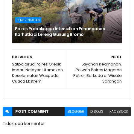
PEMERINTAHAN
Polres Probolinggo Intensifkan Penanganan
Karhutla di Lereng Gunung Bromo
PREVIOUS
NEXT
Satpolairud Polres Gresik
Layanan Keamanan,
Imbau Nelayan Utamakan
Polwan Polres Magetan
Keselamatan Waspadai
Patroli Berkuda di Wisata
Cuaca Ekstrem
Sarangan
POST
COMMENT
BLOGGER
DISQUS
FACEBOOK
Tidak ada komentar